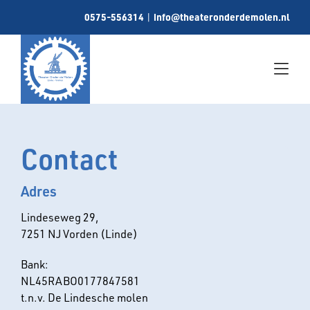
Skip
0575-556314
info@theateronderdemolen.nl
|
to
content
Togg
Navi
Home
Contact
Informatie
Adres
Vrienden
Lindeseweg 29,
Galerij
7251 NJ Vorden (Linde)
Nieuwsbrief
Bank:
Contact
NL45RABO0177847581
t.n.v. De Lindesche molen