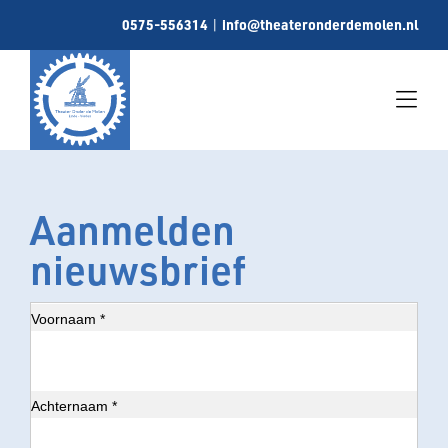
Skip
0575-556314
info@theateronderdemolen.nl
|
to
content
Togg
Navi
Home
Aanmelden
Informatie
nieuwsbrief
Vrienden
Voornaam *
Galerij
Nieuwsbrief
Contact
Achternaam *